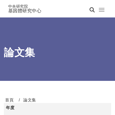
中央研究院
基因體研究中心
Toggle 
論文集
首頁
論文集
年度