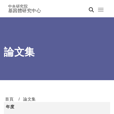
中央研究院
基因體研究中心
Toggle 
論文集
首頁
論文集
年度