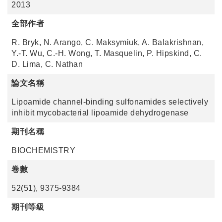
2013
全部作者
R. Bryk, N. Arango, C. Maksymiuk, A. Balakrishnan,
Y.-T. Wu, C.-H. Wong, T. Masquelin, P. Hipskind, C.
D. Lima, C. Nathan
論文名稱
Lipoamide channel-binding sulfonamides selectively
inhibit mycobacterial lipoamide dehydrogenase
期刊名稱
BIOCHEMISTRY
卷數
52(51), 9375-9384
期刊等級