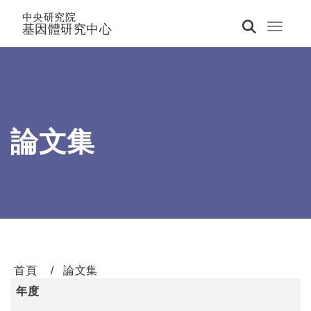
中央研究院
基因體研究中心
Toggle 
論文集
首頁
論文集
年度