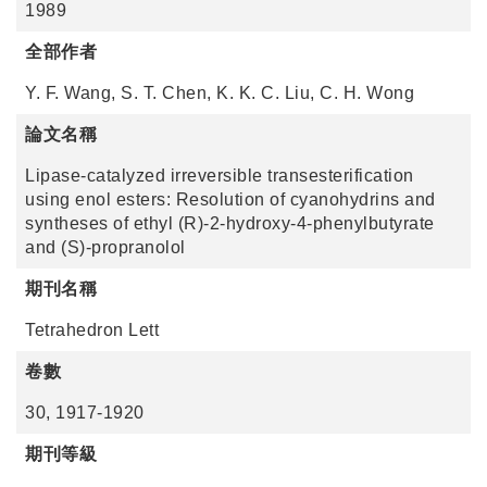
1989
全部作者
Y. F. Wang, S. T. Chen, K. K. C. Liu, C. H. Wong
論文名稱
Lipase-catalyzed irreversible transesterification
using enol esters: Resolution of cyanohydrins and
syntheses of ethyl (R)-2-hydroxy-4-phenylbutyrate
and (S)-propranolol
期刊名稱
Tetrahedron Lett
卷數
30, 1917-1920
期刊等級