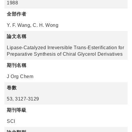
1988
全部作者
Y. F. Wang, C. H. Wong
論文名稱
Lipase-Catalyzed Irreversible Trans-Esterification for
Preparative Synthesis of Chiral Glycerol Derivatives
期刊名稱
J Org Chem
卷數
53, 3127-3129
期刊等級
SCI