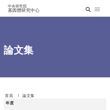
中央研究院
基因體研究中心
Toggle 
論文集
首頁
論文集
年度