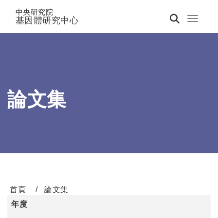
中央研究院
基因體研究中心
Toggle 
論文集
首頁
論文集
年度