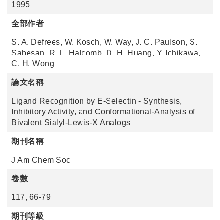
1995
全部作者
S. A. Defrees, W. Kosch, W. Way, J. C. Paulson, S.
Sabesan, R. L. Halcomb, D. H. Huang, Y. Ichikawa,
C. H. Wong
論文名稱
Ligand Recognition by E-Selectin - Synthesis,
Inhibitory Activity, and Conformational-Analysis of
Bivalent Sialyl-Lewis-X Analogs
期刊名稱
J Am Chem Soc
卷數
117, 66-79
期刊等級