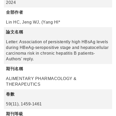
2024
全部作者
Lin HC, Jeng WJ, (Yang HI*
論文名稱
Letter: Association of persistently high HBsAg levels
during HBeAg-seropositive stage and hepatocellular
carcinoma risk in chronic hepatitis B patients-
Authors' reply.
期刊名稱
ALIMENTARY PHARMACOLOGY &
THERAPEUTICS
卷數
59(11), 1459-1461
期刊等級