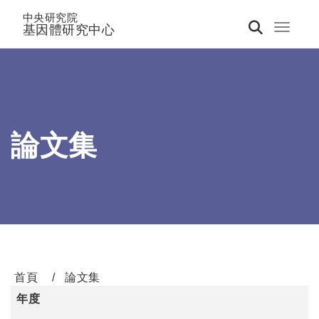
中央研究院
基因體研究中心
Toggle 
論文集
首頁
論文集
年度