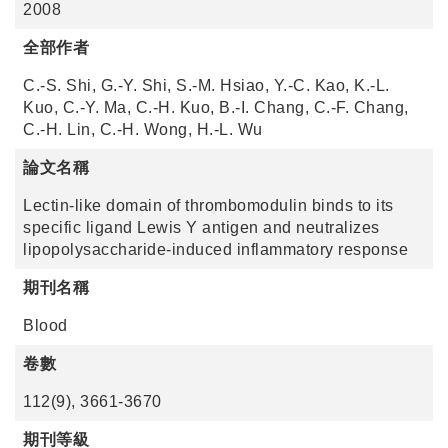
2008
全部作者
C.-S. Shi, G.-Y. Shi, S.-M. Hsiao, Y.-C. Kao, K.-L.
Kuo, C.-Y. Ma, C.-H. Kuo, B.-I. Chang, C.-F. Chang,
C.-H. Lin, C.-H. Wong, H.-L. Wu
論文名稱
Lectin-like domain of thrombomodulin binds to its
specific ligand Lewis Y antigen and neutralizes
lipopolysaccharide-induced inflammatory response
期刊名稱
Blood
卷數
112(9), 3661-3670
期刊等級