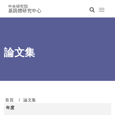
中央研究院
基因體研究中心
Toggle 
論文集
首頁
論文集
年度