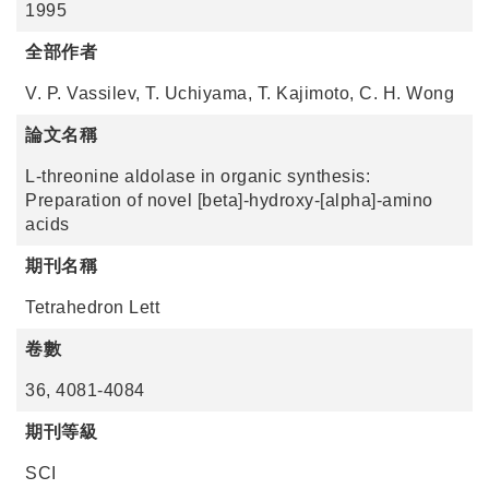
1995
全部作者
V. P. Vassilev, T. Uchiyama, T. Kajimoto, C. H. Wong
論文名稱
L-threonine aldolase in organic synthesis:
Preparation of novel [beta]-hydroxy-[alpha]-amino
acids
期刊名稱
Tetrahedron Lett
卷數
36, 4081-4084
期刊等級
SCI