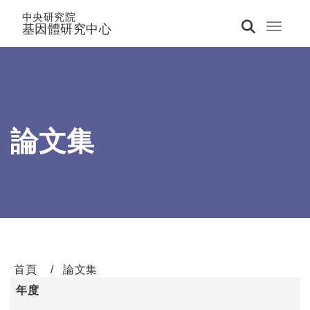
中央研究院
基因體研究中心
Toggle 
論文集
首頁
論文集
年度