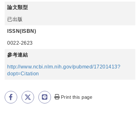
論文類型
已出版
ISSN(ISBN)
0022-2623
參考連結
http://www.ncbi.nlm.nih.gov/pubmed/17201413?
dopt=Citation
Print this page