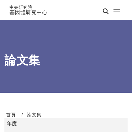
中央研究院
基因體研究中心
Toggle 
論文集
首頁
論文集
年度