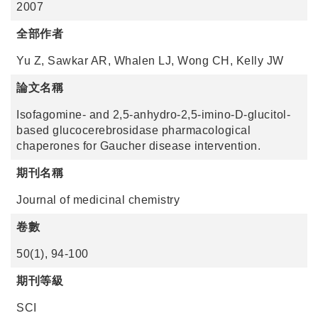
2007
全部作者
Yu Z, Sawkar AR, Whalen LJ, Wong CH, Kelly JW
論文名稱
Isofagomine- and 2,5-anhydro-2,5-imino-D-glucitol-
based glucocerebrosidase pharmacological
chaperones for Gaucher disease intervention.
期刊名稱
Journal of medicinal chemistry
卷數
50(1), 94-100
期刊等級
SCI