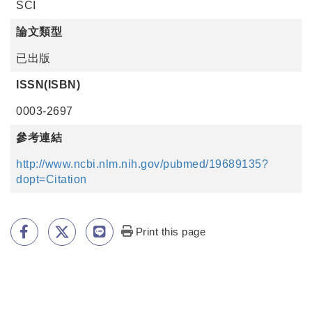
SCI
論文類型
已出版
ISSN(ISBN)
0003-2697
參考連結
http://www.ncbi.nlm.nih.gov/pubmed/19689135?
dopt=Citation
Print this page