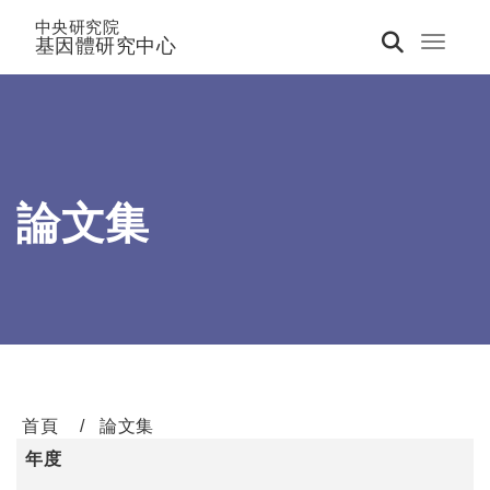
中央研究院
基因體研究中心
Toggle 
論文集
首頁
論文集
年度