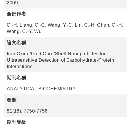
2009
全部作者
C.-H. Liang, C.-C. Wang, Y.-C. Lin, C.-H. Chen, C.-H.
Wong, C.-Y. Wu
論文名稱
Iron Oxide/Gold Core/Shell Nanoparticles for
Ultrasensitive Detection of Carbohydrate-Protein
Interactions
期刊名稱
ANALYTICAL BIOCHEMISTRY
卷數
81(18), 7750-7756
期刊等級