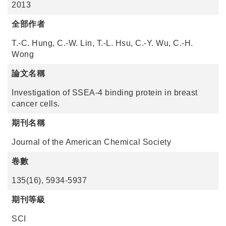
2013
全部作者
T.-C. Hung, C.-W. Lin, T.-L. Hsu, C.-Y. Wu, C.-H.
Wong
論文名稱
Investigation of SSEA-4 binding protein in breast
cancer cells.
期刊名稱
Journal of the American Chemical Society
卷數
135(16), 5934-5937
期刊等級
SCI