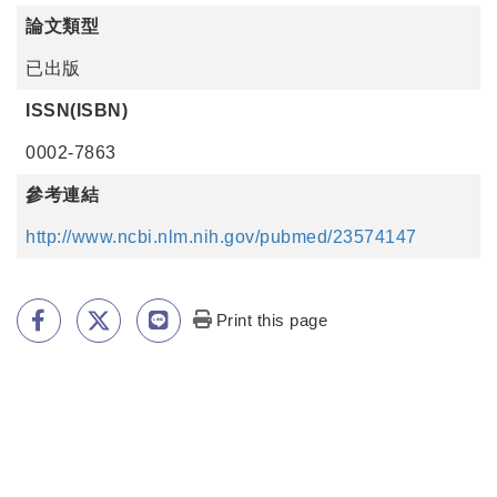
論文類型
已出版
ISSN(ISBN)
0002-7863
參考連結
http://www.ncbi.nlm.nih.gov/pubmed/23574147
Print this page