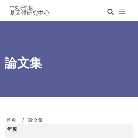
中央研究院
基因體研究中心
Toggle 
論文集
首頁
論文集
年度