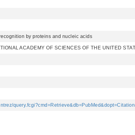
recognition by proteins and nucleic acids
TIONAL ACADEMY OF SCIENCES OF THE UNITED STA
v/entrez/query.fcgi?cmd=Retrieve&db=PubMed&dopt=Citatio