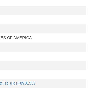
TES OF AMERICA
n&list_uids=8901537