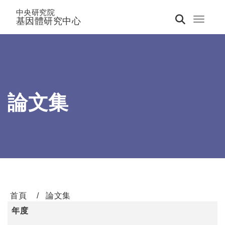
中央研究院
基因體研究中心
Toggle 
論文集
首頁
論文集
年度