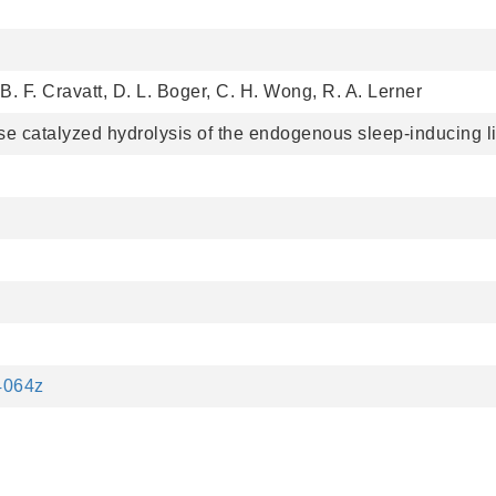
 B. F. Cravatt, D. L. Boger, C. H. Wong, R. A. Lerner
ase catalyzed hydrolysis of the endogenous sleep-inducing 
54064z