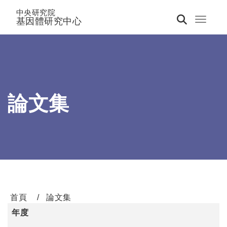
中央研究院
基因體研究中心
Toggle 
論文集
首頁
論文集
年度