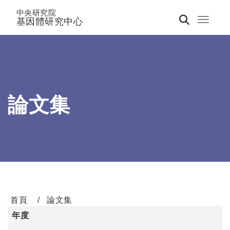
中央研究院
基因體研究中心
Toggle 
論文集
首頁
論文集
年度