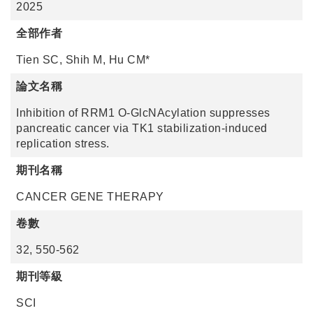
2025
全部作者
Tien SC, Shih M, Hu CM*
論文名稱
Inhibition of RRM1 O-GlcNAcylation suppresses
pancreatic cancer via TK1 stabilization-induced
replication stress.
期刊名稱
CANCER GENE THERAPY
卷數
32, 550-562
期刊等級
SCI