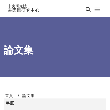
中央研究院
基因體研究中心
Toggle 
論文集
首頁
論文集
年度