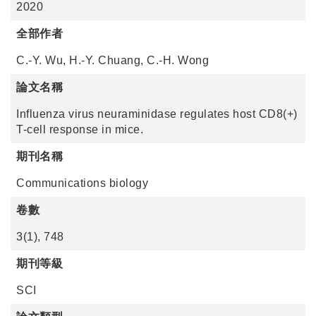
2020
全部作者
C.-Y. Wu, H.-Y. Chuang, C.-H. Wong
論文名稱
Influenza virus neuraminidase regulates host CD8(+)
T-cell response in mice.
期刊名稱
Communications biology
卷數
3(1), 748
期刊等級
SCI