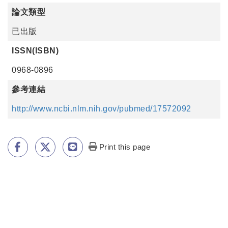
論文類型
已出版
ISSN(ISBN)
0968-0896
參考連結
http://www.ncbi.nlm.nih.gov/pubmed/17572092
Print this page