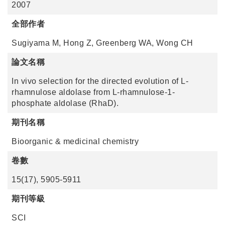
2007
全部作者
Sugiyama M, Hong Z, Greenberg WA, Wong CH
論文名稱
In vivo selection for the directed evolution of L-
rhamnulose aldolase from L-rhamnulose-1-
phosphate aldolase (RhaD).
期刊名稱
Bioorganic & medicinal chemistry
卷數
15(17), 5905-5911
期刊等級
SCI