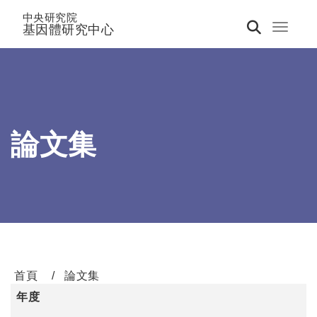
中央研究院
基因體研究中心
Toggle 
論文集
首頁
論文集
年度