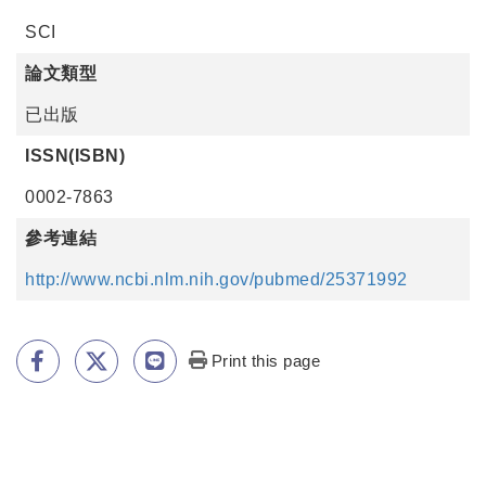
SCI
論文類型
已出版
ISSN(ISBN)
0002-7863
參考連結
http://www.ncbi.nlm.nih.gov/pubmed/25371992
Print this page