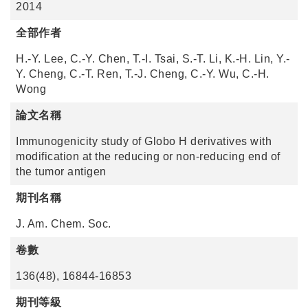
2014
全部作者
H.-Y. Lee, C.-Y. Chen, T.-I. Tsai, S.-T. Li, K.-H. Lin, Y.-
Y. Cheng, C.-T. Ren, T.-J. Cheng, C.-Y. Wu, C.-H.
Wong
論文名稱
Immunogenicity study of Globo H derivatives with
modification at the reducing or non-reducing end of
the tumor antigen
期刊名稱
J. Am. Chem. Soc.
卷數
136(48), 16844-16853
期刊等級