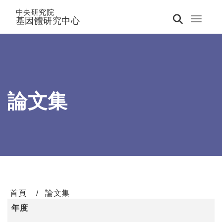
中央研究院
基因體研究中心
Toggle 
論文集
首頁
論文集
年度