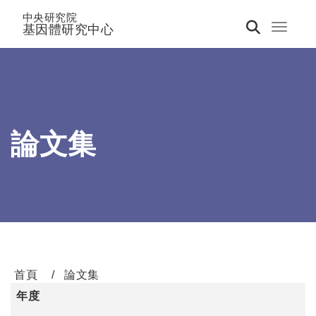
中央研究院
基因體研究中心
Toggle 
論文集
首頁
論文集
年度