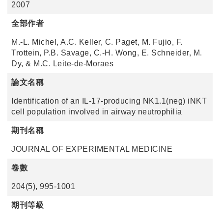
2007
全部作者
M.-L. Michel, A.C. Keller, C. Paget, M. Fujio, F.
Trottein, P.B. Savage, C.-H. Wong, E. Schneider, M.
Dy, & M.C. Leite-de-Moraes
論文名稱
Identification of an IL-17-producing NK1.1(neg) iNKT
cell population involved in airway neutrophilia
期刊名稱
JOURNAL OF EXPERIMENTAL MEDICINE
卷數
204(5), 995-1001
期刊等級