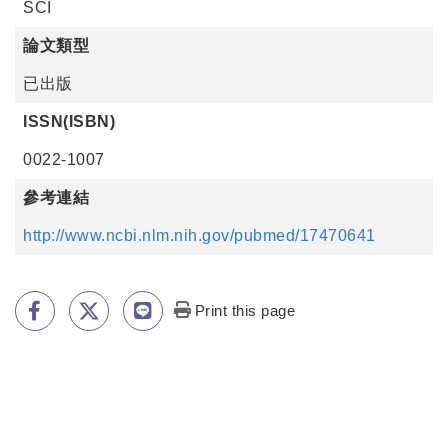
SCI
論文類型
已出版
ISSN(ISBN)
0022-1007
參考連結
http://www.ncbi.nlm.nih.gov/pubmed/17470641
Print this page