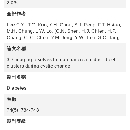
2025
全部作者
Lee C.Y., T.C. Kuo, Y.H. Chou, S.J. Peng, F.T. Hsiao,
M.H. Chung, L.W. Lo, (C.N. Shen, H.J. Chien, H.P.
Chang, C. C. Chen, Y.M. Jeng, Y.W. Tien, S.C. Tang.
論文名稱
3D imaging resolves human pancreatic duct-β-cell
clusters during cystic change
期刊名稱
Diabetes
卷數
74(5), 734-748
期刊等級