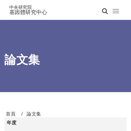
中央研究院
基因體研究中心
Toggle 
論文集
首頁
論文集
年度