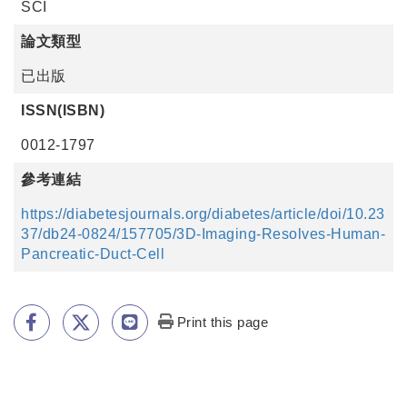
SCI
論文類型
已出版
ISSN(ISBN)
0012-1797
參考連結
https://diabetesjournals.org/diabetes/article/doi/10.23
37/db24-0824/157705/3D-Imaging-Resolves-Human-
Pancreatic-Duct-Cell
Print this page