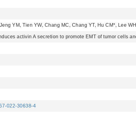
 Jeng YM, Tien YW, Chang MC, Chang YT, Hu CM*, Lee WH
uces activin A secretion to promote EMT of tumor cells and
1467-022-30638-4