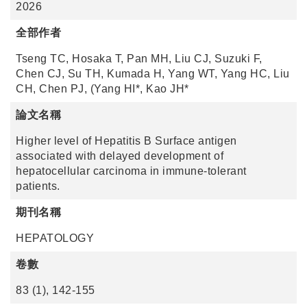
2026
全部作者
Tseng TC, Hosaka T, Pan MH, Liu CJ, Suzuki F,
Chen CJ, Su TH, Kumada H, Yang WT, Yang HC, Liu
CH, Chen PJ, (Yang HI*, Kao JH*
論文名稱
Higher level of Hepatitis B Surface antigen
associated with delayed development of
hepatocellular carcinoma in immune-tolerant
patients.
期刊名稱
HEPATOLOGY
卷數
83 (1), 142-155