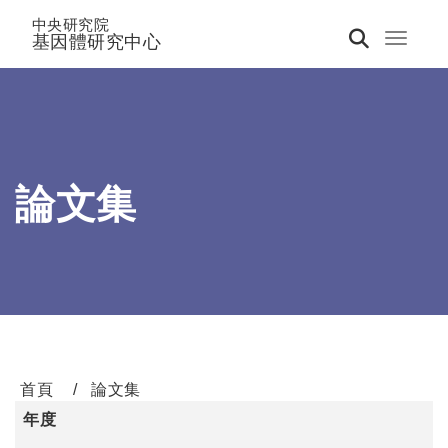
中央研究院
基因體研究中心
Toggle 
論文集
首頁
論文集
年度