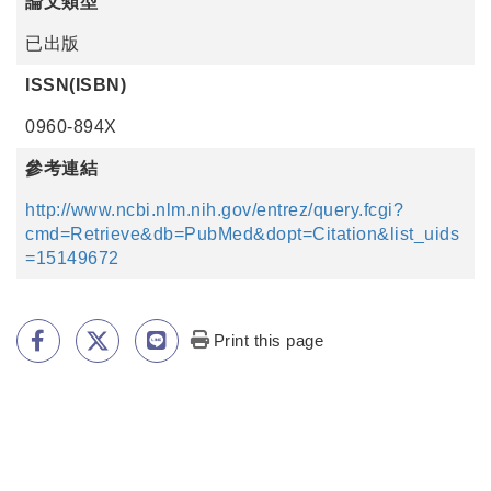
論文類型
已出版
ISSN(ISBN)
0960-894X
參考連結
http://www.ncbi.nlm.nih.gov/entrez/query.fcgi?
cmd=Retrieve&db=PubMed&dopt=Citation&list_uids
=15149672
Print this page