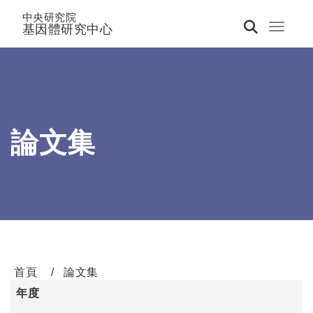
中央研究院
基因體研究中心
Toggle 
論文集
首頁
論文集
年度