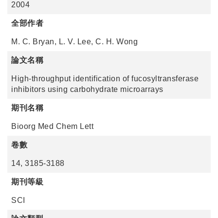
2004
全部作者
M. C. Bryan, L. V. Lee, C. H. Wong
論文名稱
High-throughput identification of fucosyltransferase
inhibitors using carbohydrate microarrays
期刊名稱
Bioorg Med Chem Lett
卷數
14, 3185-3188
期刊等級
SCI