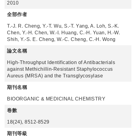
2010
全部作者
T.-J. R. Cheng, Y.-T. Wu, S.-T. Yang, A. Loh, S.-K.
Chen, Y.-H. Chen, W.-I. Huang, C.-H. Yuan, H.-W.
Shih, Y.-S. E. Cheng, W.-C. Cheng, C.-H. Wong
論文名稱
High-Throughput Identification of Antibacterials
against Methichillin-Resistant Staphylococcus
Aureus (MRSA) and the Transglycosylase
期刊名稱
BIOORGANIC & MEDICINAL CHEMISTRY
卷數
18(24), 8512-8529
期刊等級