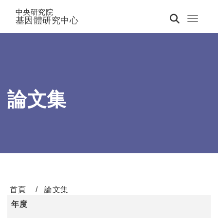
中央研究院
基因體研究中心
Toggle 
論文集
首頁
論文集
年度