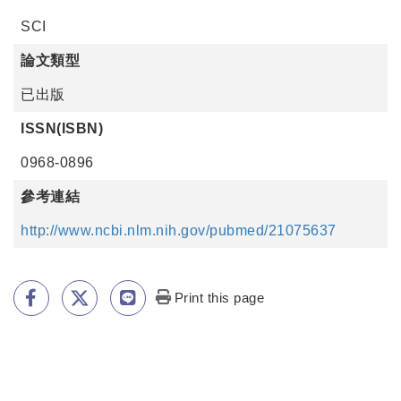
SCI
論文類型
已出版
ISSN(ISBN)
0968-0896
參考連結
http://www.ncbi.nlm.nih.gov/pubmed/21075637
Print this page