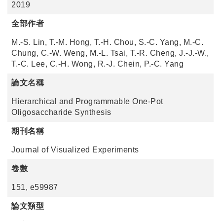
2019
全部作者
M.-S. Lin, T.-M. Hong, T.-H. Chou, S.-C. Yang, M.-C.
Chung, C.-W. Weng, M.-L. Tsai, T.-R. Cheng, J.-J.-W.,
T.-C. Lee, C.-H. Wong, R.-J. Chein, P.-C. Yang
論文名稱
Hierarchical and Programmable One-Pot
Oligosaccharide Synthesis
期刊名稱
Journal of Visualized Experiments
卷數
151, e59987
論文類型