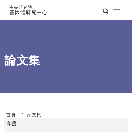
中央研究院
基因體研究中心
Toggle 
論文集
首頁
論文集
年度