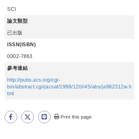
SCI
論文類型
已出版
ISSN(ISBN)
0002-7863
參考連結
http://pubs.acs.org/cgi-
bin/abstract.cgi/jacsat/1998/120/i45/abs/ja982312w.h
tml
Print this page