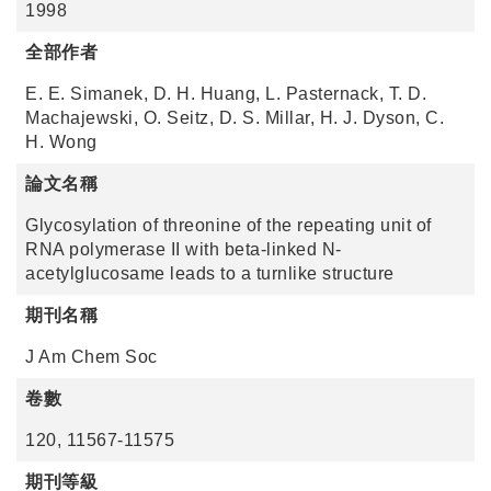
1998
全部作者
E. E. Simanek, D. H. Huang, L. Pasternack, T. D.
Machajewski, O. Seitz, D. S. Millar, H. J. Dyson, C.
H. Wong
論文名稱
Glycosylation of threonine of the repeating unit of
RNA polymerase II with beta-linked N-
acetylglucosame leads to a turnlike structure
期刊名稱
J Am Chem Soc
卷數
120, 11567-11575
期刊等級