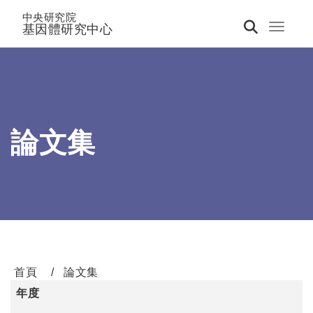
中央研究院
基因體研究中心
Toggle 
論文集
首頁
論文集
年度