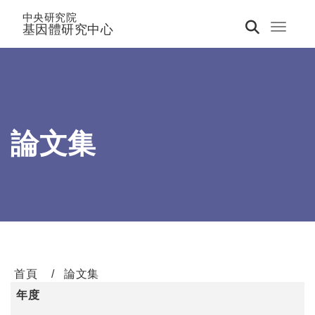
中央研究院
基因體研究中心
Toggle 
論文集
首頁
論文集
年度