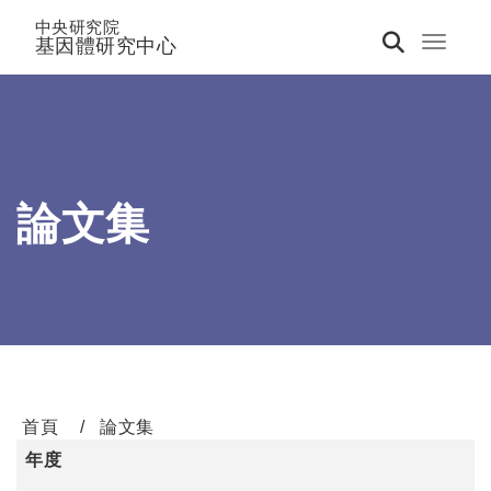
中央研究院
基因體研究中心
Toggle 
論文集
首頁
論文集
年度