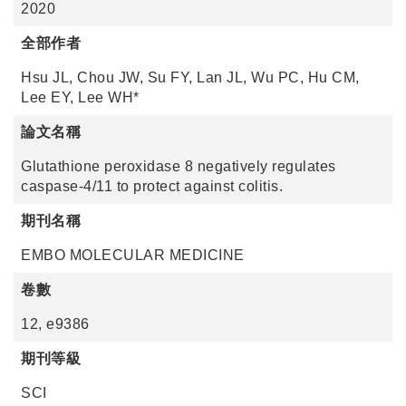
2020
全部作者
Hsu JL, Chou JW, Su FY, Lan JL, Wu PC, Hu CM,
Lee EY, Lee WH*
論文名稱
Glutathione peroxidase 8 negatively regulates
caspase-4/11 to protect against colitis.
期刊名稱
EMBO MOLECULAR MEDICINE
卷數
12, e9386
期刊等級
SCI