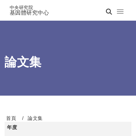
中央研究院
基因體研究中心
Toggle 
論文集
首頁
論文集
年度