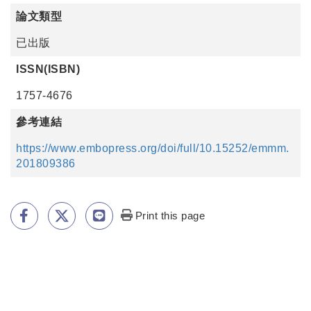
論文類型
已出版
ISSN(ISBN)
1757-4676
參考連結
https://www.embopress.org/doi/full/10.15252/emmm.
201809386
Print this page