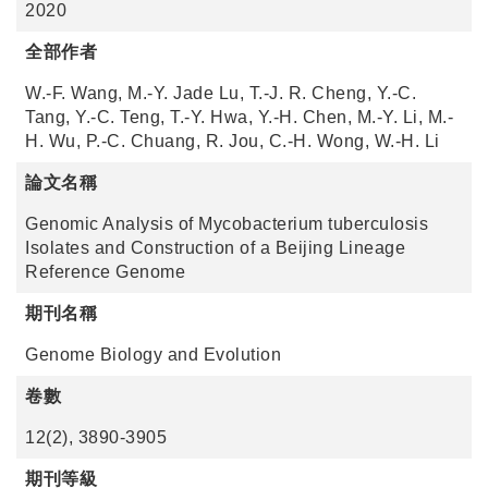
2020
全部作者
W.-F. Wang, M.-Y. Jade Lu, T.-J. R. Cheng, Y.-C.
Tang, Y.-C. Teng, T.-Y. Hwa, Y.-H. Chen, M.-Y. Li, M.-
H. Wu, P.-C. Chuang, R. Jou, C.-H. Wong, W.-H. Li
論文名稱
Genomic Analysis of Mycobacterium tuberculosis
Isolates and Construction of a Beijing Lineage
Reference Genome
期刊名稱
Genome Biology and Evolution
卷數
12(2), 3890-3905
期刊等級