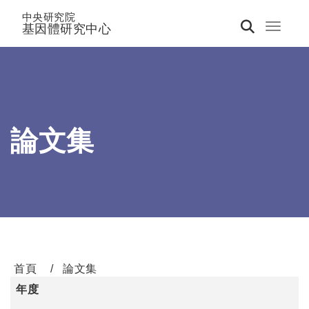
中央研究院
基因體研究中心
Toggle 
論文集
首頁
論文集
年度