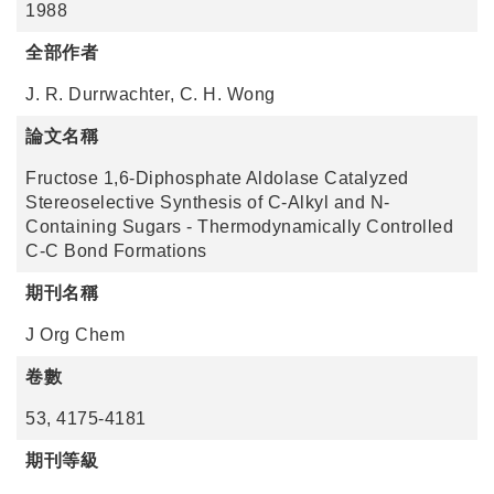
1988
全部作者
J. R. Durrwachter, C. H. Wong
論文名稱
Fructose 1,6-Diphosphate Aldolase Catalyzed
Stereoselective Synthesis of C-Alkyl and N-
Containing Sugars - Thermodynamically Controlled
C-C Bond Formations
期刊名稱
J Org Chem
卷數
53, 4175-4181
期刊等級