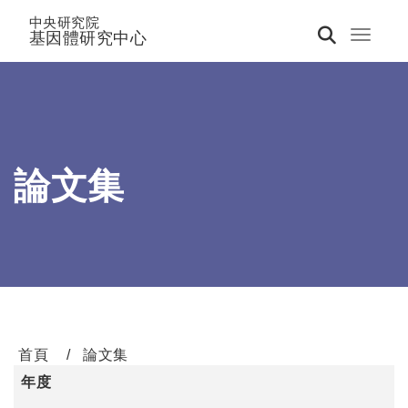
中央研究院
基因體研究中心
Toggle 
論文集
首頁
論文集
年度