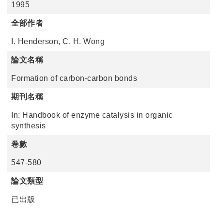
1995
全部作者
I. Henderson, C. H. Wong
論文名稱
Formation of carbon-carbon bonds
期刊名稱
In: Handbook of enzyme catalysis in organic
synthesis
卷數
547-580
論文類型
已出版