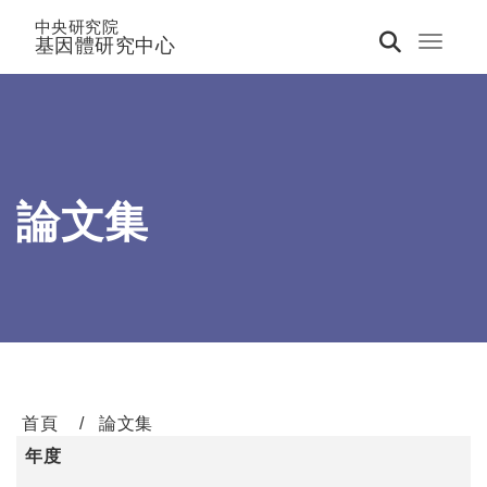
中央研究院
基因體研究中心
Toggle 
論文集
首頁
論文集
年度