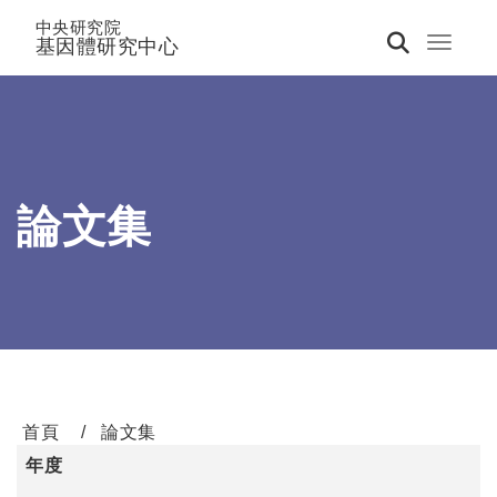
中央研究院
基因體研究中心
Toggle 
論文集
首頁
論文集
年度