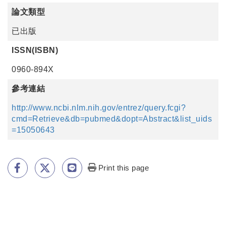
論文類型
已出版
ISSN(ISBN)
0960-894X
參考連結
http://www.ncbi.nlm.nih.gov/entrez/query.fcgi?
cmd=Retrieve&db=pubmed&dopt=Abstract&list_uids
=15050643
Print this page