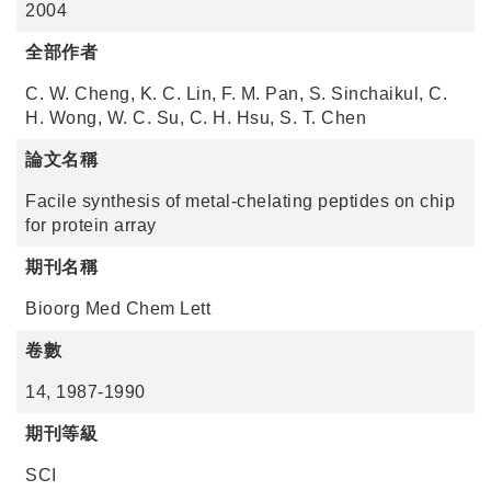
2004
全部作者
C. W. Cheng, K. C. Lin, F. M. Pan, S. Sinchaikul, C.
H. Wong, W. C. Su, C. H. Hsu, S. T. Chen
論文名稱
Facile synthesis of metal-chelating peptides on chip
for protein array
期刊名稱
Bioorg Med Chem Lett
卷數
14, 1987-1990
期刊等級
SCI