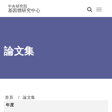
中央研究院
基因體研究中心
Toggle 
論文集
首頁
論文集
年度