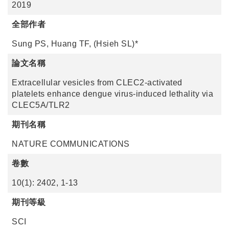
2019
全部作者
Sung PS, Huang TF, (Hsieh SL)*
論文名稱
Extracellular vesicles from CLEC2-activated
platelets enhance dengue virus-induced lethality via
CLEC5A/TLR2
期刊名稱
NATURE COMMUNICATIONS
卷數
10(1): 2402, 1-13
期刊等級
SCI