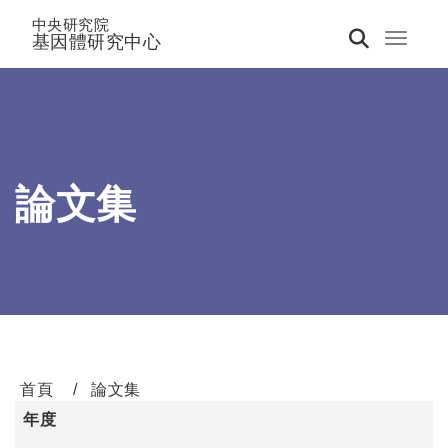
中央研究院
基因體研究中心
Toggle 
論文集
首頁
論文集
年度