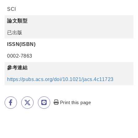
SCI
論文類型
已出版
ISSN(ISBN)
0002-7863
參考連結
https://pubs.acs.org/doi/10.1021/jacs.4c11723
Print this page