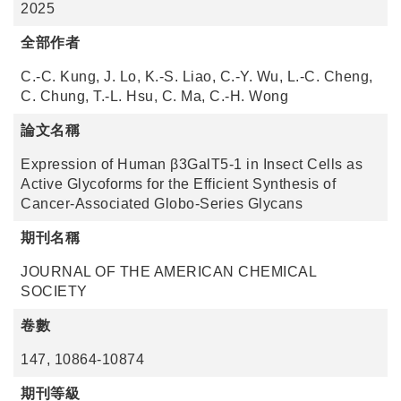
2025
全部作者
C.-C. Kung, J. Lo, K.-S. Liao, C.-Y. Wu, L.-C. Cheng,
C. Chung, T.-L. Hsu, C. Ma, C.-H. Wong
論文名稱
Expression of Human β3GalT5-1 in Insect Cells as
Active Glycoforms for the Efficient Synthesis of
Cancer-Associated Globo-Series Glycans
期刊名稱
JOURNAL OF THE AMERICAN CHEMICAL
SOCIETY
卷數
147, 10864-10874
期刊等級