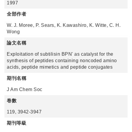
1997
全部作者
W. J. Moree, P. Sears, K. Kawashiro, K. Witte, C. H.
Wong
論文名稱
Exploitation of subtilisin BPN' as catalyst for the
synthesis of peptides containing noncoded amino
acids, peptide mimetics and peptide conjugates
期刊名稱
J Am Chem Soc
卷數
119, 3942-3947
期刊等級