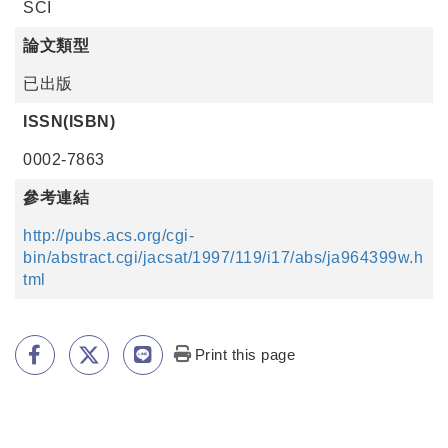
SCI
論文類型
已出版
ISSN(ISBN)
0002-7863
參考連結
http://pubs.acs.org/cgi-
bin/abstract.cgi/jacsat/1997/119/i17/abs/ja964399w.h
tml
Print this page