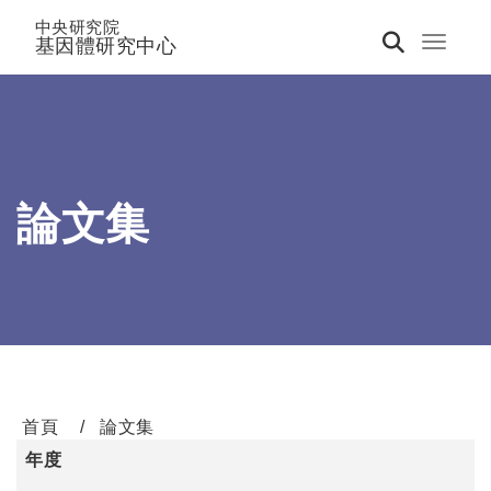
中央研究院
基因體研究中心
Toggle 
論文集
首頁
論文集
年度