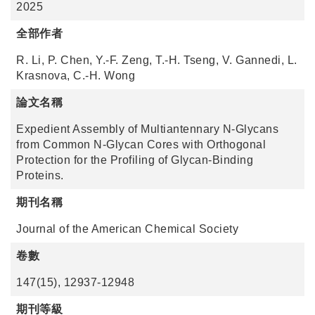
2025
全部作者
R. Li, P. Chen, Y.-F. Zeng, T.-H. Tseng, V. Gannedi, L.
Krasnova, C.-H. Wong
論文名稱
Expedient Assembly of Multiantennary N-Glycans
from Common N-Glycan Cores with Orthogonal
Protection for the Profiling of Glycan-Binding
Proteins.
期刊名稱
Journal of the American Chemical Society
卷數
147(15), 12937-12948
期刊等級