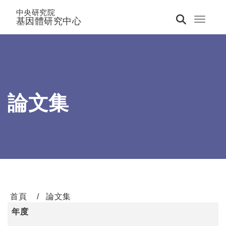
中央研究院
基因體研究中心
Toggle 
論文集
首頁
論文集
年度