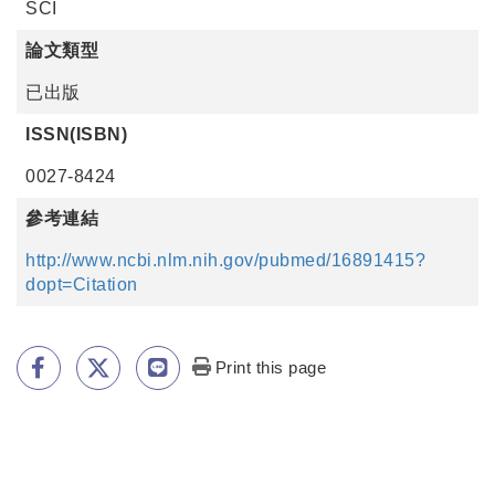
SCI
論文類型
已出版
ISSN(ISBN)
0027-8424
參考連結
http://www.ncbi.nlm.nih.gov/pubmed/16891415?
dopt=Citation
Print this page