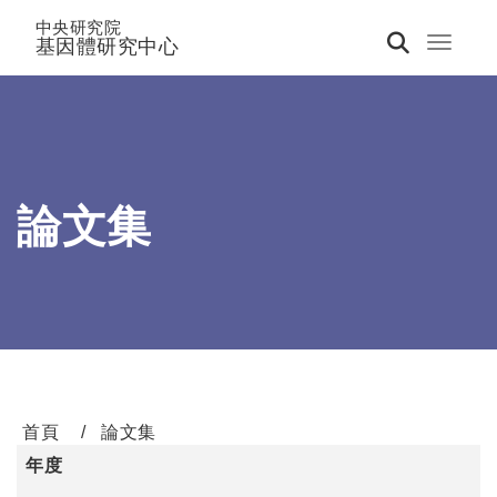
中央研究院
基因體研究中心
Toggle 
論文集
首頁
論文集
年度