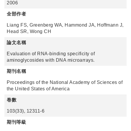
2006
全部作者
Liang FS, Greenberg WA, Hammond JA, Hoffmann J,
Head SR, Wong CH
論文名稱
Evaluation of RNA-binding specificity of
aminoglycosides with DNA microarrays.
期刊名稱
Proceedings of the National Academy of Sciences of
the United States of America
卷數
103(33), 12311-6
期刊等級