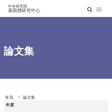
中央研究院
基因體研究中心
Toggle 
論文集
首頁
論文集
年度