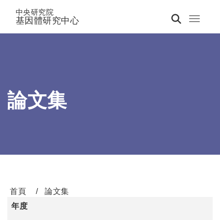
中央研究院
基因體研究中心
Toggle 
論文集
首頁
論文集
年度