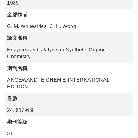
1985
全部作者
G. M. Whitesides, C. H. Wong
論文名稱
Enzymes as Catalysts in Synthetic Organic
Chemistry
期刊名稱
ANGEWANDTE CHEMIE-INTERNATIONAL
EDITION
卷數
24, 617-638
期刊等級
SCI