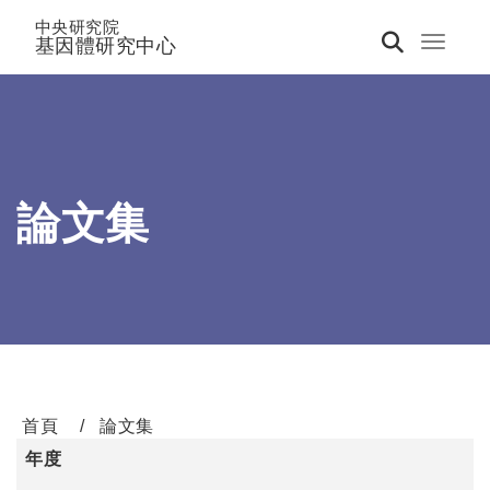
中央研究院
基因體研究中心
Toggle 
論文集
首頁
論文集
年度