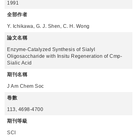
1991
全部作者
Y. Ichikawa, G. J. Shen, C. H. Wong
論文名稱
Enzyme-Catalyzed Synthesis of Sialyl
Oligosaccharide with Insitu Regeneration of Cmp-
Sialic Acid
期刊名稱
J Am Chem Soc
卷數
113, 4698-4700
期刊等級
SCI