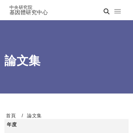
中央研究院
基因體研究中心
Toggle 
論文集
首頁
論文集
年度