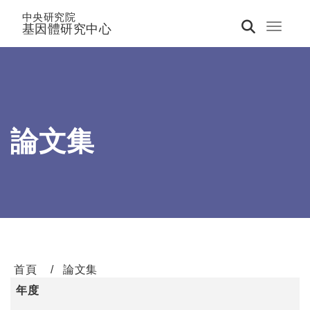
中央研究院
基因體研究中心
Toggle 
論文集
首頁
論文集
年度