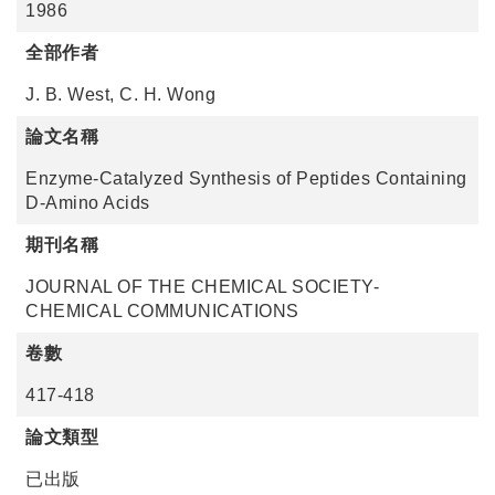
1986
全部作者
J. B. West, C. H. Wong
論文名稱
Enzyme-Catalyzed Synthesis of Peptides Containing
D-Amino Acids
期刊名稱
JOURNAL OF THE CHEMICAL SOCIETY-
CHEMICAL COMMUNICATIONS
卷數
417-418
論文類型
已出版