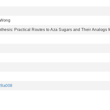
. Wong
esis: Practical Routes to Aza Sugars and Their Analogs fo
028a008