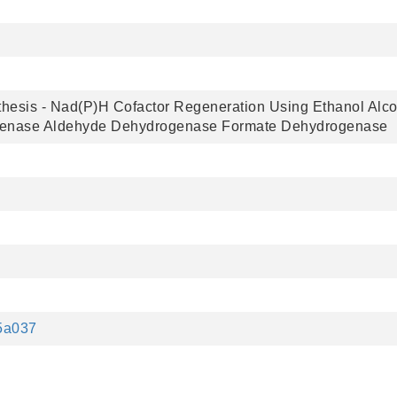
hesis - Nad(P)H Cofactor Regeneration Using Ethanol Al
genase Aldehyde Dehydrogenase Formate Dehydrogenase
35a037