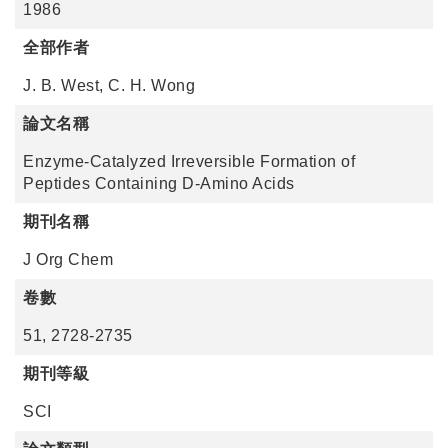
1986
全部作者
J. B. West, C. H. Wong
論文名稱
Enzyme-Catalyzed Irreversible Formation of
Peptides Containing D-Amino Acids
期刊名稱
J Org Chem
卷數
51, 2728-2735
期刊等級
SCI