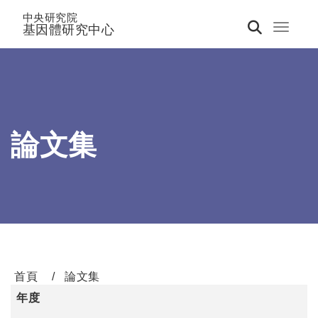
中央研究院
基因體研究中心
Toggle 
論文集
首頁
論文集
年度