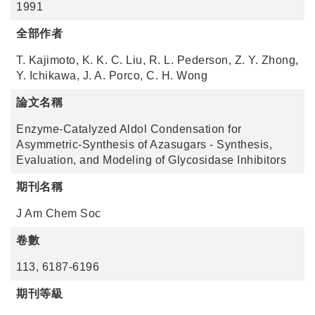
1991
全部作者
T. Kajimoto, K. K. C. Liu, R. L. Pederson, Z. Y. Zhong,
Y. Ichikawa, J. A. Porco, C. H. Wong
論文名稱
Enzyme-Catalyzed Aldol Condensation for
Asymmetric-Synthesis of Azasugars - Synthesis,
Evaluation, and Modeling of Glycosidase Inhibitors
期刊名稱
J Am Chem Soc
卷數
113, 6187-6196
期刊等級