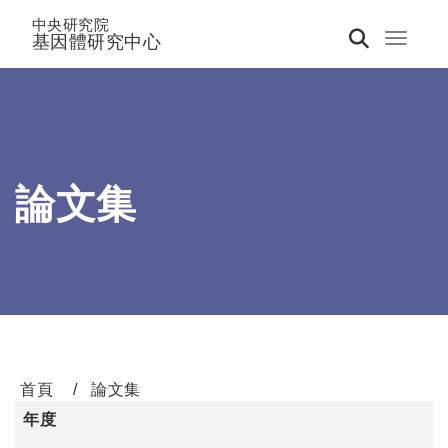
中央研究院
基因體研究中心
Toggle 
論文集
首頁
論文集
年度