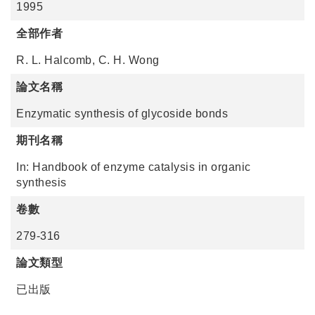
1995
全部作者
R. L. Halcomb, C. H. Wong
論文名稱
Enzymatic synthesis of glycoside bonds
期刊名稱
In: Handbook of enzyme catalysis in organic
synthesis
卷數
279-316
論文類型
已出版