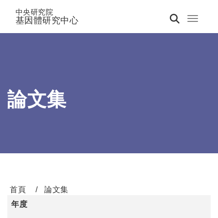
中央研究院
基因體研究中心
Toggle 
論文集
首頁
論文集
年度