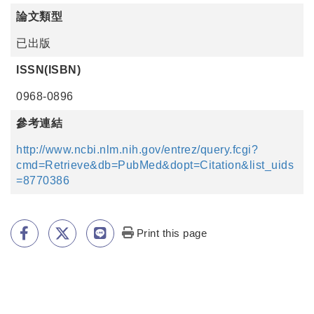
論文類型
已出版
ISSN(ISBN)
0968-0896
參考連結
http://www.ncbi.nlm.nih.gov/entrez/query.fcgi?
cmd=Retrieve&db=PubMed&dopt=Citation&list_uids
=8770386
Print this page