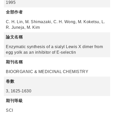
1995
全部作者
C. H. Lin, M. Shimazaki, C. H. Wong, M. Koketsu, L.
R. Juneja, M. Kim
論文名稱
Enzymatic synthesis of a sialyl Lewis X dimer from
egg yolk as an inhibitor of E-selectin
期刊名稱
BIOORGANIC & MEDICINAL CHEMISTRY
卷數
3, 1625-1630
期刊等級
SCI