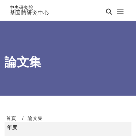
中央研究院
基因體研究中心
Toggle 
論文集
首頁
論文集
年度